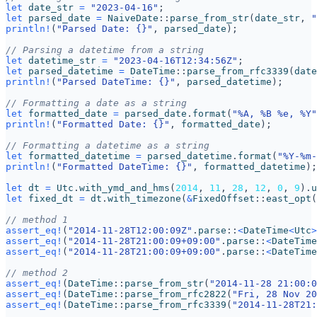
let
date_str
=
"2023-04-16"
;
let
parsed_date
=
NaiveDate
::
parse_from_str
(
date_str
,
"
println!
(
"Parsed Date: 
{}
"
,
parsed_date
);
let
datetime_str
=
"2023-04-16T12:34:56Z"
;
let
parsed_datetime
=
DateTime
::
parse_from_rfc3339
(
date
println!
(
"Parsed DateTime: 
{}
"
,
parsed_datetime
);
let
formatted_date
=
parsed_date
.
format
(
"%A, %B %e, %Y"
println!
(
"Formatted Date: 
{}
"
,
formatted_date
);
let
formatted_datetime
=
parsed_datetime
.
format
(
"%Y-%m-
println!
(
"Formatted DateTime: 
{}
"
,
formatted_datetime
);
let
dt
=
Utc
.
with_ymd_and_hms
(
2014
,
11
,
28
,
12
,
0
,
9
).
u
let
fixed_dt
=
dt
.
with_timezone
(
&
FixedOffset
::
east_opt
(
assert_eq!
(
"2014-11-28T12:00:09Z"
.
parse
::
<
DateTime
<
Utc
>
assert_eq!
(
"2014-11-28T21:00:09+09:00"
.
parse
::
<
DateTime
assert_eq!
(
"2014-11-28T21:00:09+09:00"
.
parse
::
<
DateTime
assert_eq!
(
DateTime
::
parse_from_str
(
"2014-11-28 21:00:0
assert_eq!
(
DateTime
::
parse_from_rfc2822
(
"Fri, 28 Nov 20
assert_eq!
(
DateTime
::
parse_from_rfc3339
(
"2014-11-28T21: