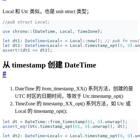
Local 和 Utc 类似，也是 unit struct 类型；
use
chrono
::
{
DateTime
,
Local
,
TimeZone
};
let
dt1
: 
DateTime
<
Local
>
=
Local
::
now
();
let
dt2
: 
DateTime
<
Local
>
=
Local
.
timestamp_opt
(
0
,
0
).
un
assert!
(
dt1
>=
dt2
);
从 timestamp 创建 DateTime
#
DateTime 的 from_timestamp_XX() 系列方法，创建的是
UTC 时区的日期时间，等效于 Utc.timestamp_opt()
TimeZone 的 timestamp_XX_opt() 系列方法，如 Utc 或
Local 的 timestamp_opt();
let
dt
=
DateTime
::
from_timestamp
(
61
,
0
).
unwrap
();
assert_eq!
(
Utc
.
timestamp_opt
(
61
,
0
).
unwrap
(),
dt
);
let
dt2
: 
DateTime
<
Local
>
=
Local
.
timestamp_opt
(
0
,
0
).
un