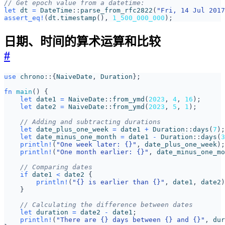
let
dt
=
DateTime
::
parse_from_rfc2822
(
"Fri, 14 Jul 2017
assert_eq!
(
dt
.
timestamp
(),
1_500_000_000
);
日期、时间的算术运算和比较
#
use
chrono
::
{
NaiveDate
,
Duration
};
fn
main
()
{
let
date1
=
NaiveDate
::
from_ymd
(
2023
,
4
,
16
);
let
date2
=
NaiveDate
::
from_ymd
(
2023
,
5
,
1
);
let
date_plus_one_week
=
date1
+
Duration
::
days
(
7
);
let
date_minus_one_month
=
date1
-
Duration
::
days
(
3
println!
(
"One week later: 
{}
"
,
date_plus_one_week
);
println!
(
"One month earlier: 
{}
"
,
date_minus_one_mo
if
date1
<
date2
{
println!
(
"
{}
 is earlier than 
{}
"
,
date1
,
date2
)
}
let
duration
=
date2
-
date1
;
println!
(
"There are 
{}
 days between 
{}
 and 
{}
"
,
dur