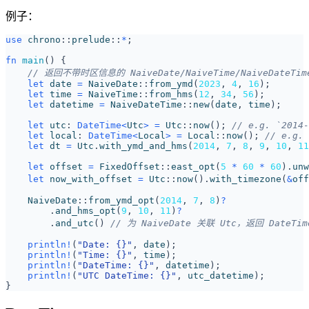
例子：
use
chrono
::
prelude
::
*
;
fn
main
()
{
let
date
=
NaiveDate
::
from_ymd
(
2023
,
4
,
16
);
let
time
=
NaiveTime
::
from_hms
(
12
,
34
,
56
);
let
datetime
=
NaiveDateTime
::
new
(
date
,
time
);
let
utc
: 
DateTime
<
Utc
>
=
Utc
::
now
();
let
local
: 
DateTime
<
Local
>
=
Local
::
now
();
let
dt
=
Utc
.
with_ymd_and_hms
(
2014
,
7
,
8
,
9
,
10
,
11
let
offset
=
FixedOffset
::
east_opt
(
5
*
60
*
60
).
unw
let
now_with_offset
=
Utc
::
now
().
with_timezone
(
&
off
NaiveDate
::
from_ymd_opt
(
2014
,
7
,
8
)
?
.
and_hms_opt
(
9
,
10
,
11
)
?
.
and_utc
()
println!
(
"Date: 
{}
"
,
date
);
println!
(
"Time: 
{}
"
,
time
);
println!
(
"DateTime: 
{}
"
,
datetime
);
println!
(
"UTC DateTime: 
{}
"
,
utc_datetime
);
}