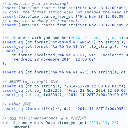
assert!
(
DateTime
::
parse_from_str
(
"Fri Nov 28 12:00:09"
,
assert!
(
DateTime
::
parse_from_str
(
"Fri Nov 28 12:00:09"
,
assert!
(
DateTime
::
parse_from_str
(
"Sat Nov 28 12:00:09 2
let
dt
=
Utc
.
with_ymd_and_hms
(
2014
,
11
,
28
,
12
,
0
,
9
).
u
assert_eq!
(
dt
.
format
(
"%Y-%m-%d %H:%M:%S"
).
to_string
(),
assert_eq!
(
dt
.
format
(
"%a %b %e %T %Y"
).
to_string
(),
"Fr
assert_eq!
(
dt
.
format_localized
(
"%A %e %B %Y, %T"
,
Locale
::
fr_B
"vendredi 28 novembre 2014, 12:00:09"
);
assert_eq!
(
dt
.
format
(
"%a %b %e %T %Y"
).
to_string
(),
dt
.
assert_eq!
(
dt
.
to_string
(),
"2014-11-28 12:00:09 UTC"
);
assert_eq!
(
dt
.
to_rfc2822
(),
"Fri, 28 Nov 2014 12:00:09 
assert_eq!
(
dt
.
to_rfc3339
(),
"2014-11-28T12:00:09+00:00"
assert_eq!
(
format!
(
"
{:?}
"
,
dt
),
"2014-11-28T12:00:09Z"
)
let
dt_nano
=
NaiveDate
::
from_ymd_opt
(
2014
,
11
,
28
)
.
unwrap
()