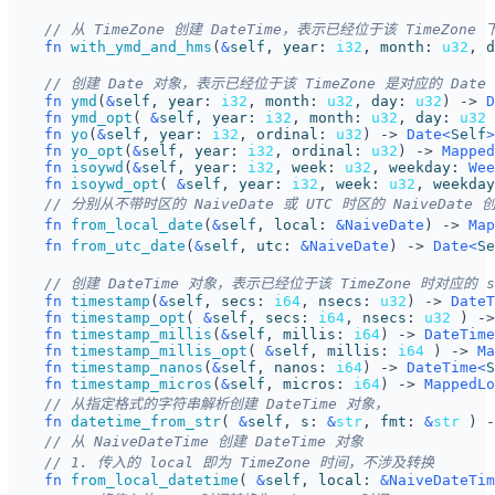
fn
with_ymd_and_hms
(
&
self
,
year
: 
i32
,
month
: 
u32
,
d
fn
ymd
(
&
self
,
year
: 
i32
,
month
: 
u32
,
day
: 
u32
)
-> 
D
fn
ymd_opt
(
&
self
,
year
: 
i32
,
month
: 
u32
,
day
: 
u32
fn
yo
(
&
self
,
year
: 
i32
,
ordinal
: 
u32
)
-> 
Date
<
Self
>
fn
yo_opt
(
&
self
,
year
: 
i32
,
ordinal
: 
u32
)
-> 
Mapped
fn
isoywd
(
&
self
,
year
: 
i32
,
week
: 
u32
,
weekday
: 
Wee
fn
isoywd_opt
(
&
self
,
year
: 
i32
,
week
: 
u32
,
weekday
fn
from_local_date
(
&
self
,
local
: 
&
NaiveDate
)
-> 
Map
fn
from_utc_date
(
&
self
,
utc
: 
&
NaiveDate
)
-> 
Date
<
Se
fn
timestamp
(
&
self
,
secs
: 
i64
,
nsecs
: 
u32
)
-> 
DateT
fn
timestamp_opt
(
&
self
,
secs
: 
i64
,
nsecs
: 
u32
)
->
fn
timestamp_millis
(
&
self
,
millis
: 
i64
)
-> 
DateTime
fn
timestamp_millis_opt
(
&
self
,
millis
: 
i64
)
-> 
Ma
fn
timestamp_nanos
(
&
self
,
nanos
: 
i64
)
-> 
DateTime
<
S
fn
timestamp_micros
(
&
self
,
micros
: 
i64
)
-> 
MappedLo
fn
datetime_from_str
(
&
self
,
s
: 
&
str
,
fmt
: 
&
str
)
-
fn
from_local_datetime
(
&
self
,
local
: 
&
NaiveDateTim