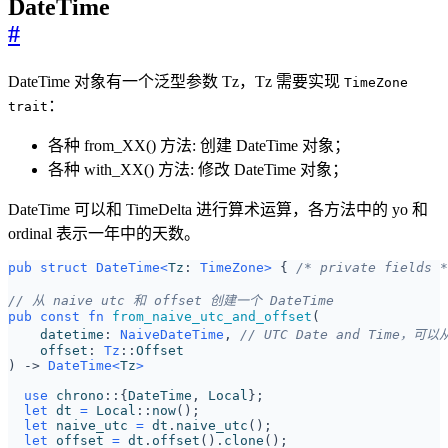
DateTime
#
DateTime 对象有一个泛型参数 Tz，Tz 需要实现
TimeZone
：
trait
各种 from_XX() 方法: 创建 DateTime 对象；
各种 with_XX() 方法: 修改 DateTime 对象；
DateTime 可以和 TimeDelta 进行算术运算，各方法中的 yo 和
ordinal 表示一年中的天数。
pub
struct
DateTime
<
Tz
: 
TimeZone
>
{
/* private fields *
pub
const
fn
from_naive_utc_and_offset
(
datetime
: 
NaiveDateTime
,
offset
: 
Tz
::
Offset
)
-> 
DateTime
<
Tz
>
use
chrono
::
{
DateTime
,
Local
};
let
dt
=
Local
::
now
();
let
naive_utc
=
dt
.
naive_utc
();
let
offset
=
dt
.
offset
().
clone
();