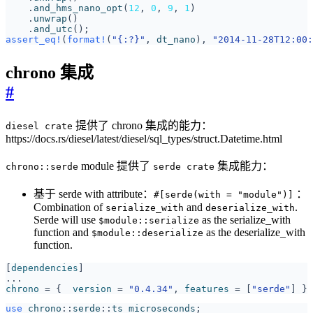
.
and_hms_nano_opt
(
12
,
0
,
9
,
1
)
.
unwrap
()
.
and_utc
();
assert_eq!
(
format!
(
"
{:?}
"
,
dt_nano
),
"2014-11-28T12:00:
chrono 集成
#
提供了 chrono 集成的能力：
diesel crate
https://docs.rs/diesel/latest/diesel/sql_types/struct.Datetime.html
module 提供了
集成能力：
chrono::serde
serde crate
基于 serde with attribute：
：
#[serde(with = "module")]
Combination of
and
.
serialize_with
deserialize_with
Serde will use
as the serialize_with
$module::serialize
function and
as the deserialize_with
$module::deserialize
function.
[
dependencies
]
...
chrono
=
{
version
=
"0.4.34"
,
features
=
[
"serde"
]
}
use
chrono
::
serde
::
ts_microseconds
;