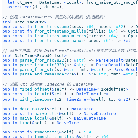
let
dt_new
=
DateTime
::
<
Local
>
::
from_naive_utc_and_of
assert_eq!
(
dt
,
dt_new
);
impl
DateTime
<
Utc
>
pub
const
fn
from_timestamp
(
secs
: 
i64
,
nsecs
: 
u32
)
-> 
O
pub
const
fn
from_timestamp_millis
(
millis
: 
i64
)
-> 
Opti
pub
const
fn
from_timestamp_micros
(
micros
: 
i64
)
-> 
Opti
pub
const
fn
from_timestamp_nanos
(
nanos
: 
i64
)
-> 
Self
impl
DateTime
<
FixedOffset
>
pub
fn
parse_from_rfc2822
(
s
: 
&
str
)
-> 
ParseResult
<
DateT
pub
fn
parse_from_rfc3339
(
s
: 
&
str
)
-> 
ParseResult
<
DateT
pub
fn
parse_from_str
(
s
: 
&
str
,
fmt
: 
&
str
)
-> 
ParseResul
pub
fn
parse_and_remainder
<
'a
>
(
s
: 
&
'a
str
,
fmt
: 
&
str
)
pub
fn
fixed_offset
(
&
self
)
-> 
DateTime
<
FixedOffset
>
pub
const
fn
to_utc
(
&
self
)
-> 
DateTime
<
Utc
>
pub
fn
with_timezone
<
Tz2
: 
TimeZone
>
(
&
self
,
tz
: 
&
Tz2
)
->
pub
fn
date_naive
(
&
self
)
-> 
NaiveDate
pub
const
fn
naive_utc
(
&
self
)
-> 
NaiveDateTime
pub
fn
naive_local
(
&
self
)
-> 
NaiveDateTime
pub
fn
time
(
&
self
)
-> 
NaiveTime
pub
const
fn
timestamp
(
&
self
)
-> 
i64
pub
const
fn
timestamp_millis
(
&
self
)
-> 
i64