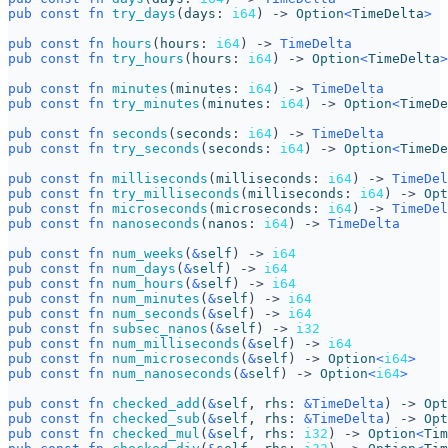
pub
const
fn
try_days
(
days
: 
i64
)
-> 
Option
<
TimeDelta
>
pub
const
fn
hours
(
hours
: 
i64
)
-> 
TimeDelta
pub
const
fn
try_hours
(
hours
: 
i64
)
-> 
Option
<
TimeDelta
>
pub
const
fn
minutes
(
minutes
: 
i64
)
-> 
TimeDelta
pub
const
fn
try_minutes
(
minutes
: 
i64
)
-> 
Option
<
TimeDe
pub
const
fn
seconds
(
seconds
: 
i64
)
-> 
TimeDelta
pub
const
fn
try_seconds
(
seconds
: 
i64
)
-> 
Option
<
TimeDe
pub
const
fn
milliseconds
(
milliseconds
: 
i64
)
-> 
TimeDel
pub
const
fn
try_milliseconds
(
milliseconds
: 
i64
)
-> 
Opt
pub
const
fn
microseconds
(
microseconds
: 
i64
)
-> 
TimeDel
pub
const
fn
nanoseconds
(
nanos
: 
i64
)
-> 
TimeDelta
pub
const
fn
num_weeks
(
&
self
)
-> 
i64
pub
const
fn
num_days
(
&
self
)
-> 
i64
pub
const
fn
num_hours
(
&
self
)
-> 
i64
pub
const
fn
num_minutes
(
&
self
)
-> 
i64
pub
const
fn
num_seconds
(
&
self
)
-> 
i64
pub
const
fn
subsec_nanos
(
&
self
)
-> 
i32
pub
const
fn
num_milliseconds
(
&
self
)
-> 
i64
pub
const
fn
num_microseconds
(
&
self
)
-> 
Option
<
i64
>
pub
const
fn
num_nanoseconds
(
&
self
)
-> 
Option
<
i64
>
pub
const
fn
checked_add
(
&
self
,
rhs
: 
&
TimeDelta
)
-> 
Opt
pub
const
fn
checked_sub
(
&
self
,
rhs
: 
&
TimeDelta
)
-> 
Opt
pub
const
fn
checked_mul
(
&
self
,
rhs
: 
i32
)
-> 
Option
<
Tim