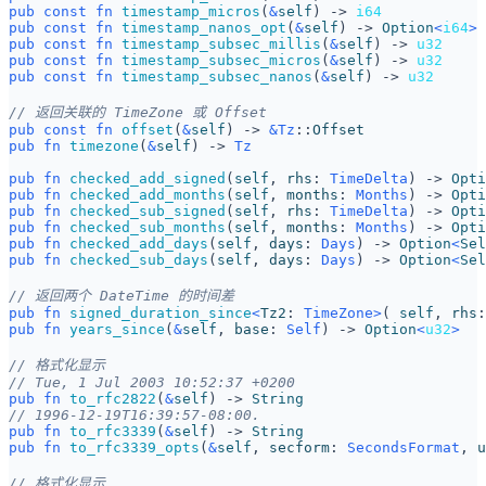
pub
const
fn
timestamp_micros
(
&
self
)
-> 
i64
pub
const
fn
timestamp_nanos_opt
(
&
self
)
-> 
Option
<
i64
>
pub
const
fn
timestamp_subsec_millis
(
&
self
)
-> 
u32
pub
const
fn
timestamp_subsec_micros
(
&
self
)
-> 
u32
pub
const
fn
timestamp_subsec_nanos
(
&
self
)
-> 
u32
pub
const
fn
offset
(
&
self
)
-> 
&
Tz
::
Offset
pub
fn
timezone
(
&
self
)
-> 
Tz
pub
fn
checked_add_signed
(
self
,
rhs
: 
TimeDelta
)
-> 
Opti
pub
fn
checked_add_months
(
self
,
months
: 
Months
)
-> 
Opti
pub
fn
checked_sub_signed
(
self
,
rhs
: 
TimeDelta
)
-> 
Opti
pub
fn
checked_sub_months
(
self
,
months
: 
Months
)
-> 
Opti
pub
fn
checked_add_days
(
self
,
days
: 
Days
)
-> 
Option
<
Sel
pub
fn
checked_sub_days
(
self
,
days
: 
Days
)
-> 
Option
<
Sel
pub
fn
signed_duration_since
<
Tz2
: 
TimeZone
>
(
self
,
rhs
:
pub
fn
years_since
(
&
self
,
base
: 
Self
)
-> 
Option
<
u32
>
pub
fn
to_rfc2822
(
&
self
)
-> 
String
pub
fn
to_rfc3339
(
&
self
)
-> 
String
pub
fn
to_rfc3339_opts
(
&
self
,
secform
: 
SecondsFormat
,
u