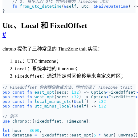
fn
from_utc_datetime
(
&
self
,
utc
: 
&
NaiveDateTime
)
->
}
Utc、Local 和 FixedOffset
#
chrono 提供了三种常见的 TimeZone trait 实现：
：UTC timezone；
Utc
：系统本地的 timezone；
Local
：通过指定时区偏移量来自定义时区；
FixedOffset
pub
const
fn
east_opt
(
secs
: 
i32
)
-> 
Option
<
FixedOffset
>
pub
const
fn
west_opt
(
secs
: 
i32
)
-> 
Option
<
FixedOffset
>
pub
const
fn
local_minus_utc
(
&
self
)
-> 
i32
pub
const
fn
utc_minus_local
(
&
self
)
-> 
i32
use
chrono
::
{
FixedOffset
,
TimeZone
};
let
hour
=
3600
;
let
datetime
=
FixedOffset
::
east_opt
(
5
*
hour
).
unwrap
()