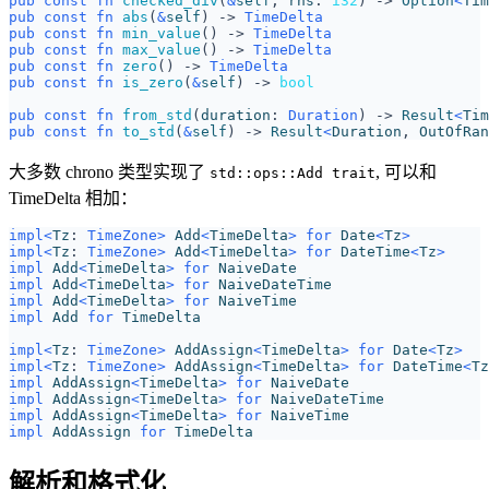
pub
const
fn
checked_div
(
&
self
,
rhs
: 
i32
)
-> 
Option
<
Tim
pub
const
fn
abs
(
&
self
)
-> 
TimeDelta
pub
const
fn
min_value
()
-> 
TimeDelta
pub
const
fn
max_value
()
-> 
TimeDelta
pub
const
fn
zero
()
-> 
TimeDelta
pub
const
fn
is_zero
(
&
self
)
-> 
bool
pub
const
fn
from_std
(
duration
: 
Duration
)
-> 
Result
<
Tim
pub
const
fn
to_std
(
&
self
)
-> 
Result
<
Duration
,
OutOfRan
大多数 chrono 类型实现了
, 可以和
std::ops::Add trait
TimeDelta 相加：
impl
<
Tz
: 
TimeZone
>
Add
<
TimeDelta
>
for
Date
<
Tz
>
impl
<
Tz
: 
TimeZone
>
Add
<
TimeDelta
>
for
DateTime
<
Tz
>
impl
Add
<
TimeDelta
>
for
NaiveDate
impl
Add
<
TimeDelta
>
for
NaiveDateTime
impl
Add
<
TimeDelta
>
for
NaiveTime
impl
Add
for
TimeDelta
impl
<
Tz
: 
TimeZone
>
AddAssign
<
TimeDelta
>
for
Date
<
Tz
>
impl
<
Tz
: 
TimeZone
>
AddAssign
<
TimeDelta
>
for
DateTime
<
Tz
impl
AddAssign
<
TimeDelta
>
for
NaiveDate
impl
AddAssign
<
TimeDelta
>
for
NaiveDateTime
impl
AddAssign
<
TimeDelta
>
for
NaiveTime
impl
AddAssign
for
TimeDelta
解析和格式化