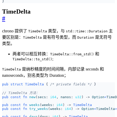
}
TimeDelta
#
chrono 提供了
类型，与
主
TimeDelta
std::time::Durataion
要区别是：
是有符号类型，而
是无符号
TimeDelta
Duration
类型。
两者可以相互转换：
和
TimeDelta::from_std()
;
TimeDelta::to_std()
是纳秒精度的时间间隔，内部记录 seconds 和
TimeDelta
nanoseconds，别名类型为 Duration；
pub
struct
TimeDelta
{
/* private fields */
}
pub
const
fn
new
(
secs
: 
i64
,
nanos
: 
u32
)
-> 
Option
<
TimeD
pub
const
fn
weeks
(
weeks
: 
i64
)
-> 
TimeDelta
pub
const
fn
try_weeks
(
weeks
: 
i64
)
-> 
Option
<
TimeDelta
>
pub
const
fn
days
(
days
: 
i64
)
-> 
TimeDelta