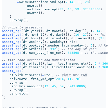
&
NaiveDate
::
from_ymd_opt
(
2014
,
11
,
28
)
.
unwrap
()
.
and_hms_nano_opt
(
21
,
45
,
59
,
324310806
)
.
unwrap
(),
)
.
unwrap
();
assert_eq!
((
dt
.
year
(),
dt
.
month
(),
dt
.
day
()),
(
2014
,
11
assert_eq!
((
dt
.
month0
(),
dt
.
day0
()),
(
10
,
27
));
assert_eq!
((
dt
.
hour
(),
dt
.
minute
(),
dt
.
second
()),
(
21
,
assert_eq!
(
dt
.
weekday
(),
Weekday
::
Fri
);
assert_eq!
(
dt
.
weekday
().
number_from_monday
(),
5
);
assert_eq!
(
dt
.
ordinal
(),
332
);
assert_eq!
(
dt
.
num_days_from_ce
(),
735565
);
assert_eq!
(
dt
.
offset
().
fix
().
local_minus_utc
(),
9
*
360
assert_eq!
(
dt
.
timezone
(),
FixedOffset
::
east_opt
(
9
*
360
assert_eq!
(
dt
.
with_timezone
(
&
Utc
),
NaiveDate
::
from_ymd_opt
(
2014
,
11
,
28
)
.
unwrap
()
.
and_hms_nano_opt
(
12
,
45
,
59
,
324310806
)
.
unwrap
()
.
and_utc
()
);