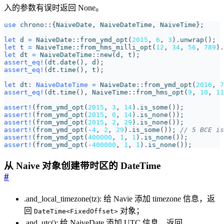
入的参数有误时返回 None。
use
chrono
::
{
NaiveDate
,
NaiveDateTime
,
NaiveTime
};
let
d
=
NaiveDate
::
from_ymd_opt
(
2015
,
6
,
3
).
unwrap
();
let
t
=
NaiveTime
::
from_hms_milli_opt
(
12
,
34
,
56
,
789
).
let
dt
=
NaiveDateTime
::
new
(
d
,
t
);
assert_eq!
(
dt
.
date
(),
d
);
assert_eq!
(
dt
.
time
(),
t
);
let
dt
: 
NaiveDateTime
=
NaiveDate
::
from_ymd_opt
(
2016
,
7
assert_eq!
(
dt
.
time
(),
NaiveTime
::
from_hms_opt
(
9
,
10
,
11
assert!
(
from_ymd_opt
(
2015
,
3
,
14
).
is_some
());
assert!
(
from_ymd_opt
(
2015
,
0
,
14
).
is_none
());
assert!
(
from_ymd_opt
(
2015
,
2
,
29
).
is_none
());
assert!
(
from_ymd_opt
(
-
4
,
2
,
29
).
is_some
());
assert!
(
from_ymd_opt
(
400000
,
1
,
1
).
is_none
());
assert!
(
from_ymd_opt
(
-
400000
,
1
,
1
).
is_none
());
从 Naive 对象创建带时区的 DateTime
#
.and_local_timezone(tz): 给 Navie 添加 timezone 信息，返
回
对象；
DateTime<FixedOffset>
.and_utc(): 给 NaiveDate 添加 UTC 信息，返回