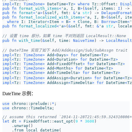
impl
<
Tz
: 
TimeZone
>
DateTime
<
Tz
>
where
Tz
::
Offset
: 
Displ
pub
fn
format_with_items
<
'a
,
I
,
B
>
(
&
self
,
items
: 
I
)
-> 
pub
fn
format
<
'a
>
(
&
self
,
fmt
: 
&
'a
str
)
-> 
DelayedFormat
pub
fn
format_localized_with_items
<
'a
,
I
,
B
>
(
&
self
,
ite
where
I
: 
Iterator
<
Item
=
B
>
+
Clone
,
B
: 
Borrow
<
Item
<
'
pub
fn
format_localized
<
'a
>
(
&
self
,
fmt
: 
&
'a
str
,
locale
pub
fn
with_time
(
&
self
,
time
: 
NaiveTime
)
-> 
LocalResult
impl
<
Tz
: 
TimeZone
>
Add
<
Days
>
for
DateTime
<
Tz
>
impl
<
Tz
: 
TimeZone
>
Add
<
Duration
>
for
DateTime
<
Tz
>
impl
<
Tz
: 
TimeZone
>
Add
<
FixedOffset
>
for
DateTime
<
Tz
>
impl
<
Tz
: 
TimeZone
>
Add
<
Months
>
for
DateTime
<
Tz
>
impl
<
Tz
: 
TimeZone
>
Add
<
TimeDelta
>
for
DateTime
<
Tz
>
impl
<
Tz
: 
TimeZone
>
AddAssign
<
Duration
>
for
DateTime
<
Tz
>
impl
<
Tz
: 
TimeZone
>
AddAssign
<
TimeDelta
>
for
DateTime
<
Tz
DateTime 示例：
use
chrono
::
prelude
::
*
;
use
chrono
::
TimeDelta
;
let
dt
=
FixedOffset
::
east_opt
(
9
*
3600
)
.
unwrap
()
.
from_local_datetime
(