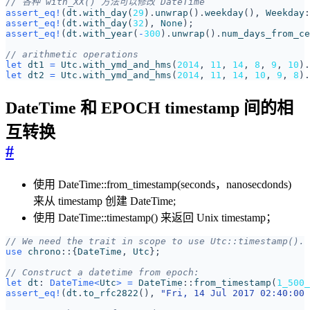
assert_eq!
(
dt
.
with_day
(
29
).
unwrap
().
weekday
(),
Weekday
:
assert_eq!
(
dt
.
with_day
(
32
),
None
);
assert_eq!
(
dt
.
with_year
(
-
300
).
unwrap
().
num_days_from_ce
let
dt1
=
Utc
.
with_ymd_and_hms
(
2014
,
11
,
14
,
8
,
9
,
10
).
let
dt2
=
Utc
.
with_ymd_and_hms
(
2014
,
11
,
14
,
10
,
9
,
8
).
DateTime 和 EPOCH timestamp 间的相
互转换
#
使用 DateTime::from_timestamp(seconds，nanosecdonds)
来从 timestamp 创建 DateTime
;
使用 DateTime::timestamp() 来返回 Unix timestamp；
use
chrono
::
{
DateTime
,
Utc
};
let
dt
: 
DateTime
<
Utc
>
=
DateTime
::
from_timestamp
(
1_500_
assert_eq!
(
dt
.
to_rfc2822
(),
"Fri, 14 Jul 2017 02:40:00 