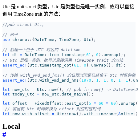
Utc 是 unit struct 类型，Utc 是类型也是唯一实例，故可以直接
调用 TimeZone trait 的方法：
use
chrono
::
{
DateTime
,
TimeZone
,
Utc
};
let
dt
=
DateTime
::
from_timestamp
(
61
,
0
).
unwrap
();
assert_eq!
(
Utc
.
timestamp_opt
(
61
,
0
).
unwrap
(),
dt
);
assert_eq!
(
Utc
.
with_ymd_and_hms
(
1970
,
1
,
1
,
0
,
1
,
1
).
un
let
now_utc
=
Utc
::
now
();
let
today_utc
=
now_utc
.
date_naive
();
let
offset
=
FixedOffset
::
east_opt
(
5
*
60
*
60
).
unwrap
(
let
now_with_offset
=
Utc
::
now
().
with_timezone
(
&
offset
)
Local
#