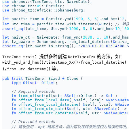
use
chrono
::
{
TimeZone
,
Utc
,
NaiveDate
};
use
chrono_tz
::
US
::
Pacific
;
use
chrono_tz
::
Africa
::
Johannesburg
;
let
pacific_time
=
Pacific
.
ymd
(
1990
,
5
,
6
).
and_hms
(
12
,
let
utc_time
=
pacific_time
.
with_timezone
(
&
Utc
);
assert_eq!
(
utc_time
,
Utc
.
ymd
(
1990
,
5
,
6
).
and_hms
(
19
,
30
let
naive_dt
=
NaiveDate
::
from_ymd
(
2038
,
1
,
19
).
and_hms
let
tz_aware
=
Johannesburg
.
from_local_datetime
(
&
naive_
assert_eq!
(
tz_aware
.
to_string
(),
"2038-01-19 03:14:08 S
：提供多种创建
的方法，如：
TimeZone trait
DateTime<Tz>
with_ymd_and_hms()/timestamp_XX()/from_local_datetime(
等。
)/from_utc_datetime()
pub
trait
TimeZone
: 
Sized
+
Clone
{
type
Offset
: 
Offset
;
fn
from_offset
(
offset
: 
&
Self
::
Offset
)
-> 
Self
;
fn
offset_from_local_date
(
&
self
,
local
: 
&
NaiveDate
fn
offset_from_local_datetime
(
&
self
,
local
: 
&
Naive
fn
offset_from_utc_date
(
&
self
,
utc
: 
&
NaiveDate
)
-> 
fn
offset_from_utc_datetime
(
&
self
,
utc
: 
&
NaiveDateT