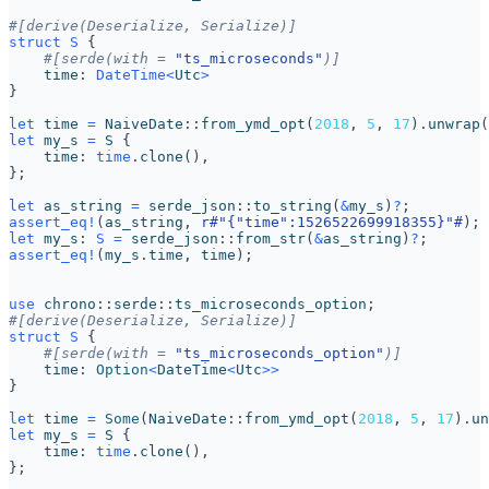
#[derive(Deserialize, Serialize)]
struct
S
{
#[serde(with = 
"ts_microseconds"
)]
time
: 
DateTime
<
Utc
>
}
let
time
=
NaiveDate
::
from_ymd_opt
(
2018
,
5
,
17
).
unwrap
(
let
my_s
=
S
{
time
: 
time
.
clone
(),
};
let
as_string
=
serde_json
::
to_string
(
&
my_s
)
?
;
assert_eq!
(
as_string
,
r
#"{"time":1526522699918355}"#
);
let
my_s
: 
S
=
serde_json
::
from_str
(
&
as_string
)
?
;
assert_eq!
(
my_s
.
time
,
time
);
use
chrono
::
serde
::
ts_microseconds_option
;
#[derive(Deserialize, Serialize)]
struct
S
{
#[serde(with = 
"ts_microseconds_option"
)]
time
: 
Option
<
DateTime
<
Utc
>>
}
let
time
=
Some
(
NaiveDate
::
from_ymd_opt
(
2018
,
5
,
17
).
un
let
my_s
=
S
{
time
: 
time
.
clone
(),
};