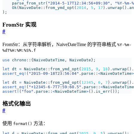
parse_from_str
(
"2014-5-17T12:34:56+09:30"
,
"%Y-%m-%
Ok
(
NaiveDate
::
from_ymd_opt
(
2014
,
5
,
17
).
unwrap
().
an
);
FromStr 实现
#
FromStr：从字符串解析，NaiveDateTime 的字符串格式
%Y-%m-
%dT%H:%M:%S%.f
use
chrono
::
{
NaiveDateTime
,
NaiveDate
};
let
dt
=
NaiveDate
::
from_ymd_opt
(
2015
,
9
,
18
).
unwrap
().
assert_eq!
(
"2015-09-18T23:56:04"
.
parse
::
<
NaiveDateTime
>
let
dt
=
NaiveDate
::
from_ymd_opt
(
12345
,
6
,
7
).
unwrap
().
assert_eq!
(
"+12345-6-7T7:59:60.5"
.
parse
::
<
NaiveDateTime
assert!
(
"foo"
.
parse
::
<
NaiveDateTime
>
().
is_err
());
格式化输出
#
使用
方法：
format()
let
d
=
NaiveDate
::
from_ymd_opt
(
2015
,
9
,
5
).
unwrap
();