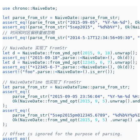
use
chrono
::
NaiveDate
;
let
parse_from_str
=
NaiveDate
::
parse_from_str
;
assert_eq!
(
parse_from_str
(
"2015-09-05"
,
"%Y-%m-%d"
),
Ok
assert_eq!
(
parse_from_str
(
"5sep2015"
,
"%d%b%Y"
),
Ok
(
Nai
assert_eq!
(
parse_from_str
(
"2014-5-17T12:34:56+09:30"
,
"
let
d
=
NaiveDate
::
from_ymd_opt
(
2015
,
9
,
18
).
unwrap
();
assert_eq!
(
"2015-09-18"
.
parse
::
<
NaiveDate
>
(),
Ok
(
d
));
let
d
=
NaiveDate
::
from_ymd_opt
(
12345
,
6
,
7
).
unwrap
();
assert_eq!
(
"+12345-6-7"
.
parse
::
<
NaiveDate
>
(),
Ok
(
d
));
assert!
(
"foo"
.
parse
::
<
NaiveDate
>
().
is_err
());
let
parse_from_str
=
NaiveDateTime
::
parse_from_str
;
assert_eq!
(
parse_from_str
(
"2015-09-05 23:56:04"
,
"%Y-%m-%d %H:
Ok
(
NaiveDate
::
from_ymd_opt
(
2015
,
9
,
5
).
unwrap
().
and
);
assert_eq!
(
parse_from_str
(
"5sep2015pm012345.6789"
,
"%d%b%Y%p%I
Ok
(
NaiveDate
::
from_ymd_opt
(
2015
,
9
,
5
)
.
unwrap
()
.
a
);
assert_eq!
(