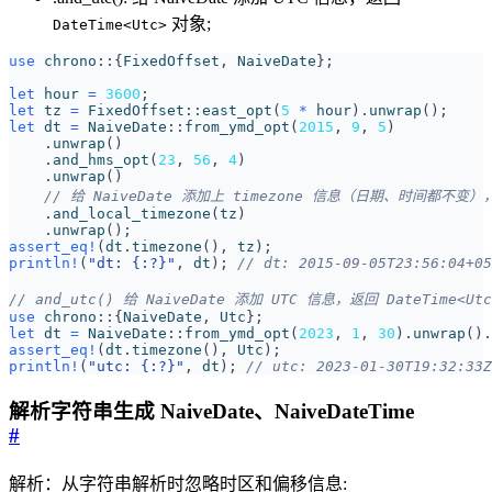
对象;
DateTime<Utc>
use
chrono
::
{
FixedOffset
,
NaiveDate
};
let
hour
=
3600
;
let
tz
=
FixedOffset
::
east_opt
(
5
*
hour
).
unwrap
();
let
dt
=
NaiveDate
::
from_ymd_opt
(
2015
,
9
,
5
)
.
unwrap
()
.
and_hms_opt
(
23
,
56
,
4
)
.
unwrap
()
.
and_local_timezone
(
tz
)
.
unwrap
();
assert_eq!
(
dt
.
timezone
(),
tz
);
println!
(
"dt: 
{:?}
"
,
dt
);
use
chrono
::
{
NaiveDate
,
Utc
};
let
dt
=
NaiveDate
::
from_ymd_opt
(
2023
,
1
,
30
).
unwrap
().
assert_eq!
(
dt
.
timezone
(),
Utc
);
println!
(
"utc: 
{:?}
"
,
dt
);
解析字符串生成 NaiveDate、NaiveDateTime
#
解析：从字符串解析时忽略时区和偏移信息: