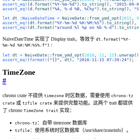
assert_eq!
(
d
.
format
(
"%Y-%m-%d"
).
to_string
(),
"2015-09-0
assert_eq!
(
d
.
format
(
"%A, %-d %B, %C%y"
).
to_string
(),
"S
let
dt
:
NaiveDateTime
=
NaiveDate
::
from_ymd_opt
(
2015
,
9
assert_eq!
(
dt
.
format
(
"%Y-%m-%d %H:%M:%S"
).
to_string
(),
assert_eq!
(
dt
.
format
(
"around %l %p on %b %-d"
).
to_strin
NaiveDateTime 实现了 Display trait，等效于
dt.format("%Y-
:
%m-%d %H:%M:%S%.f")
let
dt
=
NaiveDate
::
from_ymd_opt
(
2016
,
11
,
15
).
unwrap
()
assert_eq!
(
format!
(
"
{}
"
,
dt
),
"2016-11-15 07:39:24"
);
TimeZone
#
chrono crate 不提供
时区数据，需要使用
timezone
chrono-tz
或
来提供完整功能。这两个 trait 都提供
crate
tzfile crate
了 chrono
实现：
TimeZone trait
：自带 timezone 数据库
chrono-tz
：使用系统时区数据库（/usr/share/zoneinfo）。
tzfile