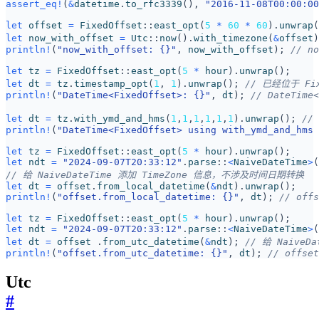
assert_eq!
(
&
datetime
.
to_rfc3339
(),
"2016-11-08T00:00:00
let
offset
=
FixedOffset
::
east_opt
(
5
*
60
*
60
).
unwrap
(
let
now_with_offset
=
Utc
::
now
().
with_timezone
(
&
offset
)
println!
(
"now_with_offset: 
{}
"
,
now_with_offset
);
let
tz
=
FixedOffset
::
east_opt
(
5
*
hour
).
unwrap
();
let
dt
=
tz
.
timestamp_opt
(
1
,
1
).
unwrap
();
println!
(
"DateTime<FixedOffset>: 
{}
"
,
dt
);
let
dt
=
tz
.
with_ymd_and_hms
(
1
,
1
,
1
,
1
,
1
,
1
).
unwrap
();
println!
(
"DateTime<FixedOffset> using with_ymd_and_hms 
let
tz
=
FixedOffset
::
east_opt
(
5
*
hour
).
unwrap
();
let
ndt
=
"2024-09-07T20:33:12"
.
parse
::
<
NaiveDateTime
>
(
let
dt
=
offset
.
from_local_datetime
(
&
ndt
).
unwrap
();
println!
(
"offset.from_local_datetime: 
{}
"
,
dt
);
let
tz
=
FixedOffset
::
east_opt
(
5
*
hour
).
unwrap
();
let
ndt
=
"2024-09-07T20:33:12"
.
parse
::
<
NaiveDateTime
>
(
let
dt
=
offset
.
from_utc_datetime
(
&
ndt
);
println!
(
"offset.from_utc_datetime: 
{}
"
,
dt
);
Utc
#